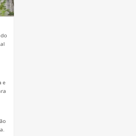
ado
al
a e
ara
ção
a.