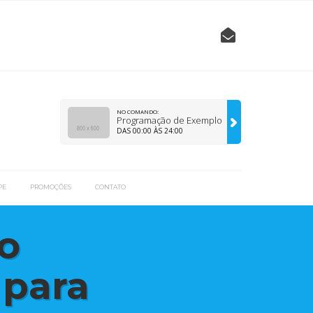
NO COMANDO:
Programação de Exemplo
DAS 00:00 ÀS 24:00
PE
PROMOÇÕES
CONTATO
do
 para