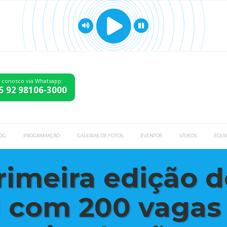
e conosco via Whatsapp:
5 92 98106-3000
OG
PROGRAMAÇÃO
GALERIAS DE FOTOS
EVENTOS
VÍDEOS
EQUI
primeira edição 
 com 200 vagas