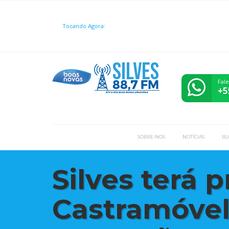
Tocando Agora:
Fal
+5
SOBRE-NOS
NOTÍCIAS
BL
Silves terá 
Castramóvel