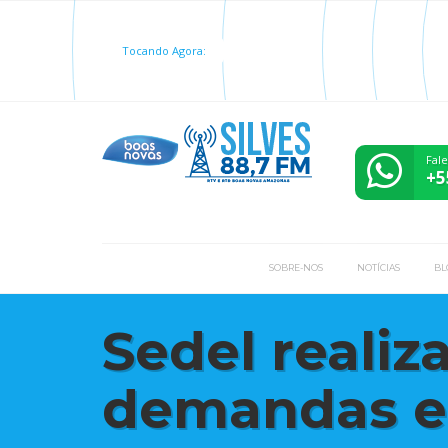
Tocando Agora:
Fal
+5
SOBRE-NOS
NOTÍCIAS
BL
Sedel reali
demandas es