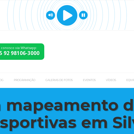
e conosco via Whatsapp:
5 92 98106-3000
OG
PROGRAMAÇÃO
GALERIAS DE FOTOS
EVENTOS
VÍDEOS
EQUI
za mapeamento 
portivas em Sil