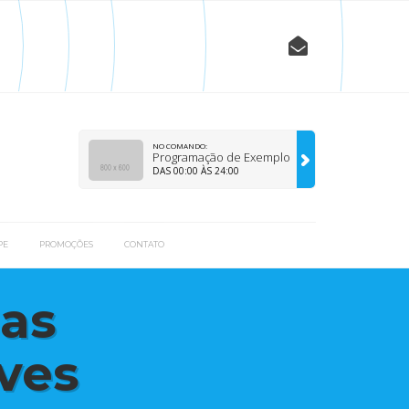
NO COMANDO:
Programação de Exemplo
DAS 00:00 ÀS 24:00
PE
PROMOÇÕES
CONTATO
das
ves